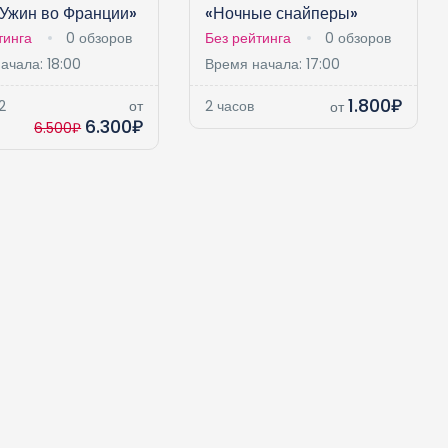
«Ужин во Франции»
«Ночные снайперы»
тинга
0 обзоров
Без рейтинга
0 обзоров
ачала: 18:00
Время начала: 17:00
1.800₽
2
от
2 часов
от
6.300₽
6.500₽