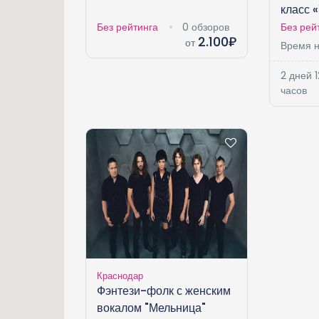
класс 
Без рейтинга
0 обзоров
Без рей
2.100₽
от
Время н
2 дней 1
часов
Краснодар
Фэнтези-фолк с женским
вокалом "Мельница"