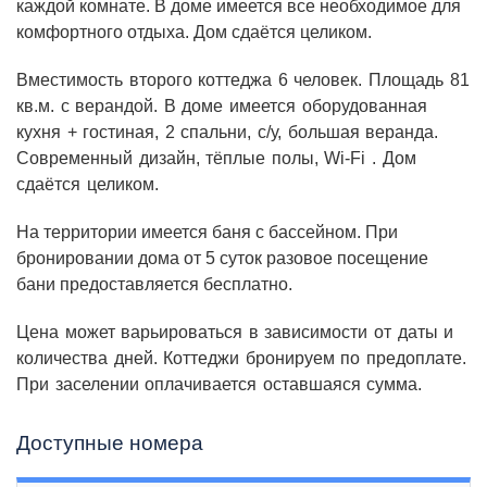
езды до посёлка Архыз, в 15 мин езды до
горнолыжного курорта Романтик. Удобный подъезд с
федеральной трассы.Огороженная территория с
беседками и мангалами.
Вместимость первого коттеджа 8+ человек. Площадь
150 кв.м. Зал студия 50 кв.м. со вторым светом.
Оборудованная кухня (посудомоечная машина,
стиральная машина), 4 изолированные спальни в
каждой с/у с душевой. Современный дизайн, удобная
планировка, панорамные окна, тёплые полы, TV в
каждой комнате. В доме имеется все необходимое для
комфортного отдыха. Дом сдаётся целиком.
Вместимость второго коттеджа 6 человек. Площадь 81
кв.м. с верандой. В доме имеется оборудованная
кухня + гостиная, 2 спальни, с/у, большая веранда.
Современный дизайн, тёплые полы, Wi-Fi . Дом
сдаётся целиком.