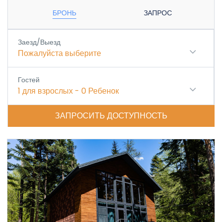
На территории имеется баня с бассейном. При
бронировании дома от 5 суток разовое посещение
бани предоставляется бесплатно.
Цена может варьироваться в зависимости от даты и
количества дней. Коттеджи бронируем по предоплате.
При заселении оплачивается оставшаяся сумма.
Доступные номера
БРОНЬ
ЗАПРОС
Заезд/Выезд
Пожалуйста выберите
Гостей