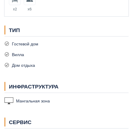
12
Малый коттедж
x2
x6
ТИП
Гостевой дом