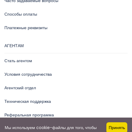
О нас
Общая информация
Политика конфиденциальности
ТУРИСТАМ
Как забронировать тур
Часто задаваемые вопросы
Способы оплаты
Платежные реквизиты
Мы используем cookie-файлы для того, чтобы
Принять
АГЕНТАМ