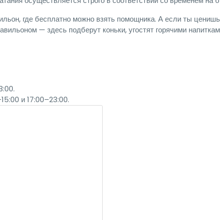
атания осуществляется строго в соответствии со временем на 
ильон, где бесплатно можно взять помощника. А если ты ценишь
вильоном — здесь подберут коньки, угостят горячими напиткам
3:00.
15:00 и 17:00–23:00.