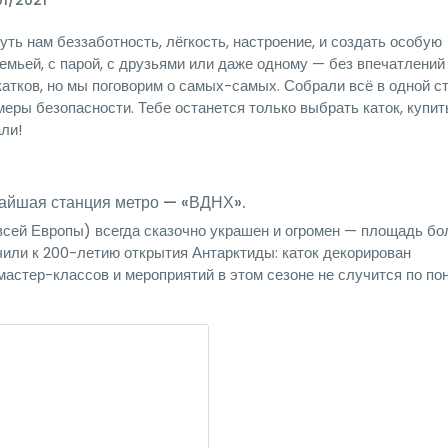
1/2021
уть нам беззаботность, лёгкость, настроение, и создать особую
емьей, с парой, с друзьями или даже одному — без впечатлений
атков, но мы поговорим о самых-самых. Собрали всё в одной ст
 меры безопасности. Тебе останется только выбрать каток, купит
ли!
ижайшая станция метро — «ВДНХ».
всей Европы) всегда сказочно украшен и огромен — площадь бо
чили к 200-летию открытия Антарктиды: каток декорирован
мастер-классов и мероприятий в этом сезоне не случится по п